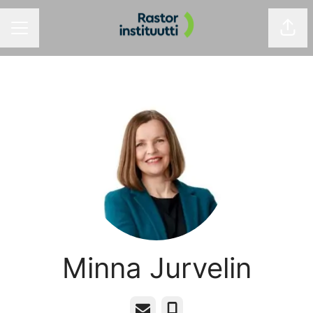
Jaa 
URAVALIKKO
Minna Jurvelin
Sähköposti
Puhelin