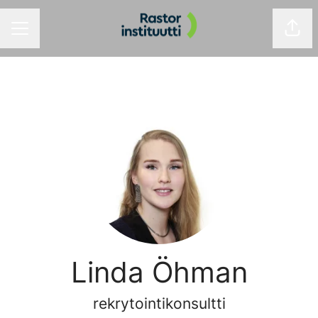
Jaa 
URAVALIKKO
Linda Öhman
rekrytointikonsultti